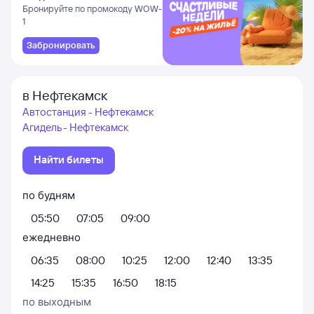
и Даламане
Бронируйте по промокоду WOW-
1
Забронировать
в Нефтекамск
Автостанция - Нефтекамск
Агидель - Нефтекамск
Найти билеты
по будням
05:50
07:05
09:00
ежедневно
06:35
08:00
10:25
12:00
12:40
13:35
14:25
15:35
16:50
18:15
по выходным