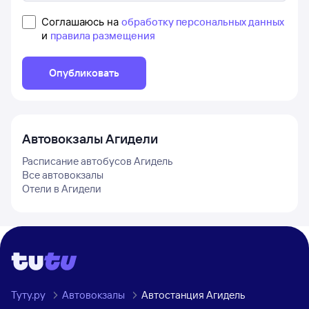
Соглашаюсь на
обработку персональных данных
и
правила размещения
Опубликовать
Автовокзалы
Агидели
Расписание автобусов
Агидель
Все автовокзалы
Отели в
Агидели
Туту.ру
Автовокзалы
Автостанция Агидель