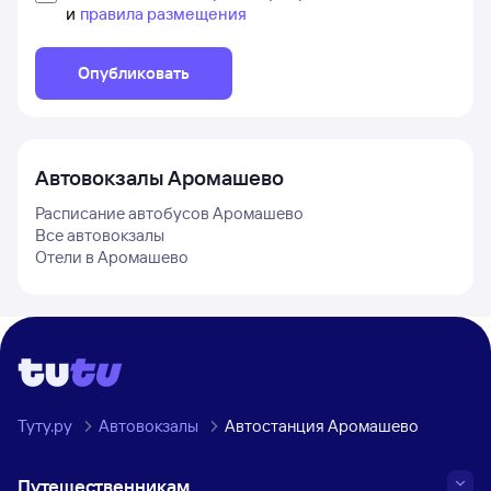
и
правила размещения
Опубликовать
Автовокзалы
Аромашево
Расписание автобусов
Аромашево
Все автовокзалы
Отели в
Аромашево
Туту.ру
Автовокзалы
Автостанция Аромашево
Путешественникам