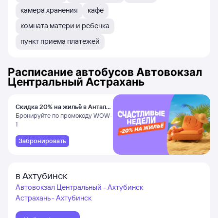
камера хранения
кафе
комната матери и ребенка
пункт приема платежей
Расписание автобусов
Автовокзал
Центральный Астрахань
Скидка 20% на жильё в Анталье
и Даламане
Бронируйте по промокоду WOW-
1
Забронировать
в Ахтубинск
Автовокзал Центральный - Ахтубинск
Астрахань - Ахтубинск