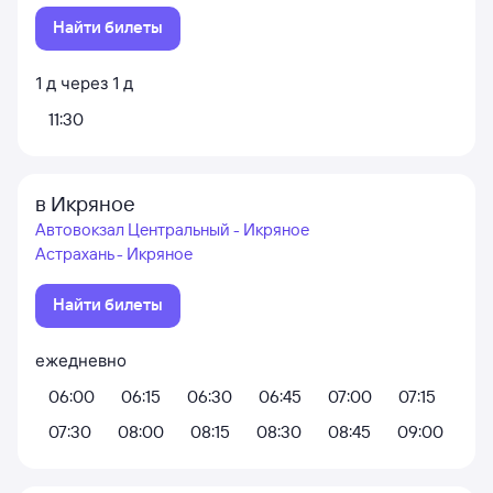
Найти билеты
1
д
через
1
д
11:30
в Икряное
Автовокзал Центральный - Икряное
Астрахань - Икряное
Найти билеты
ежедневно
06:00
06:15
06:30
06:45
07:00
07:15
07:30
08:00
08:15
08:30
08:45
09:00