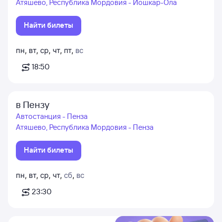
Атяшево, Республика Мордовия - Йошкар-Ола
Найти билеты
пн
,
вт
,
ср
,
чт
,
пт
,
вс
18:50
в Пензу
Автостанция - Пенза
Атяшево, Республика Мордовия - Пенза
Найти билеты
пн
,
вт
,
ср
,
чт
,
сб
,
вс
23:30