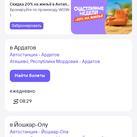
Скидка 20% на жильё в Анталье
и Даламане
Бронируйте по промокоду WOW-
1
Забронировать
в Ардатов
Автостанция - Ардатов
Атяшево, Республика Мордовия - Ардатов
Найти билеты
ежедневно
08:29
в Йошкар-Олу
Автостанция - Йошкар-Ола