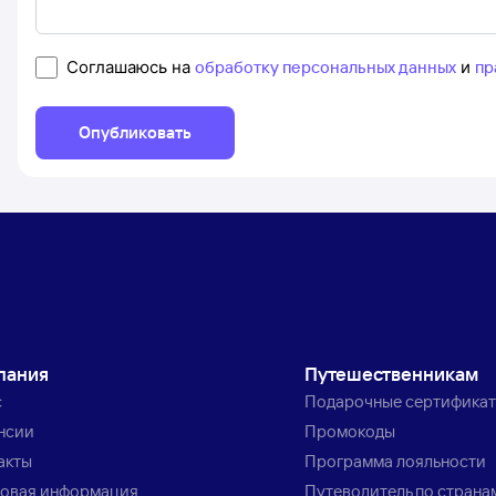
Соглашаюсь на
обработку персональных данных
и
пр
Опубликовать
пания
Путешественникам
с
Подарочные сертифика
нсии
Промокоды
акты
Программа лояльности
овая информация
Путеводитель по страна