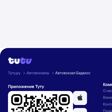
Туту.ру
Автовокзалы
Автовокзал Бадахос
Ком
Приложение Туту
О на
Вака
Конт
Прав