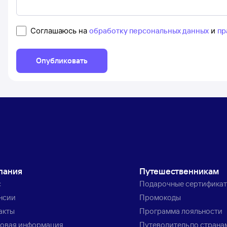
Соглашаюсь на
обработку персональных данных
и
пр
Опубликовать
пания
Путешественникам
с
Подарочные сертифика
нсии
Промокоды
акты
Программа лояльности
овая информация
Путеводитель по страна