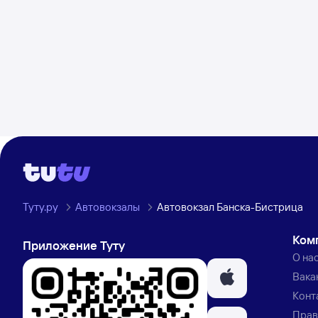
Туту.ру
Автовокзалы
Автовокзал Банска-Бистрица
Ком
Приложение Туту
О на
Вака
Конт
Прав