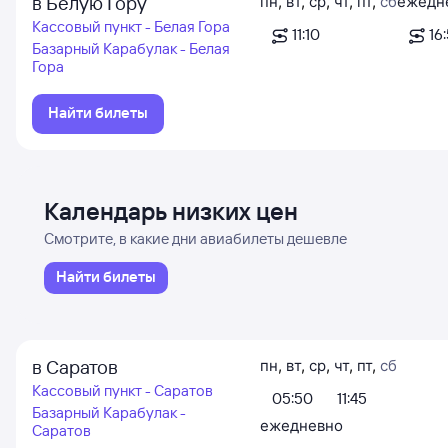
в Белую Гору
пн
,
вт
,
ср
,
чт
,
пт
,
сб
ежедн
Кассовый пункт - Белая Гора
11:10
16
Базарный Карабулак - Белая
Гора
Найти билеты
Календарь низких цен
Смотрите, в какие дни авиабилеты дешевле
Найти билеты
в Саратов
пн
,
вт
,
ср
,
чт
,
пт
,
сб
Кассовый пункт - Саратов
05:50
11:45
Базарный Карабулак -
ежедневно
Саратов