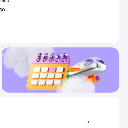
евно
:50
пт