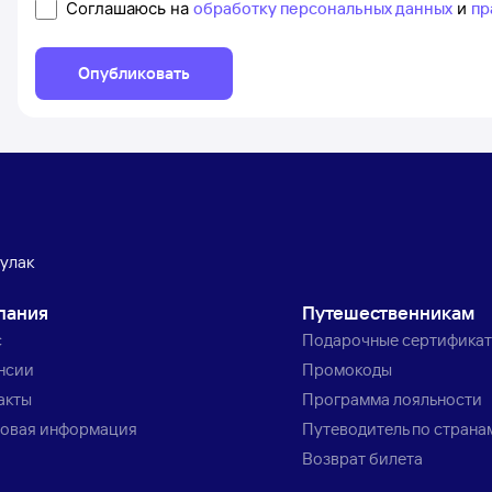
Соглашаюсь на
обработку персональных данных
и
пр
Опубликовать
улак
пания
Путешественникам
с
Подарочные сертифика
нсии
Промокоды
акты
Программа лояльности
овая информация
Путеводитель по страна
Возврат билета