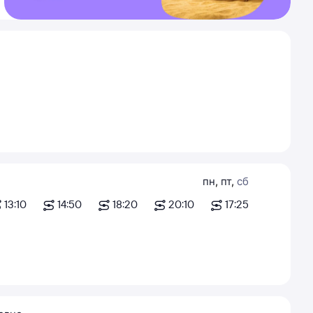
пн
,
пт
,
сб
13:10
14:50
18:20
20:10
17:25