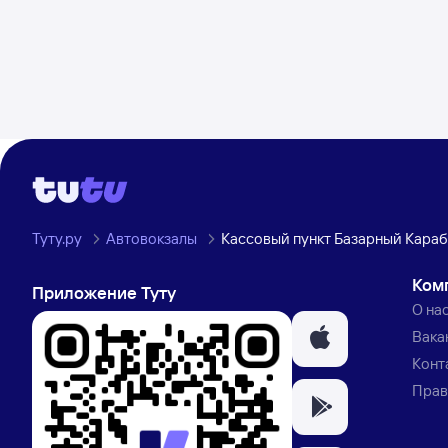
Туту.ру
Автовокзалы
Кассовый пункт Базарный Караб
Ком
Приложение Туту
О на
Вака
Конт
Прав