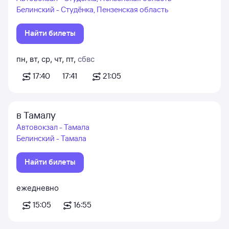
Белинский - Студёнка, Пензенская область
Найти билеты
пн
,
вт
,
ср
,
чт
,
пт
,
сб
вс
17:40
17:41
21:05
в Тамалу
Автовокзал - Тамала
Белинский - Тамала
Найти билеты
ежедневно
15:05
16:55