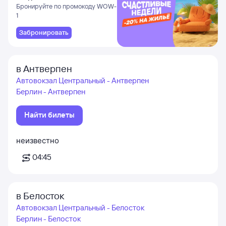
и Даламане
Бронируйте по промокоду WOW-
1
Забронировать
в Антверпен
Автовокзал Центральный - Антверпен
Берлин - Антверпен
Найти билеты
неизвестно
04:45
в Белосток
Автовокзал Центральный - Белосток
Берлин - Белосток