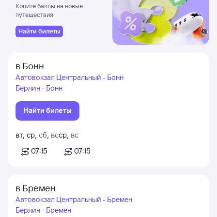
Копите баллы на новые
путешествия
Найти билеты
в Бонн
Автовокзал Центральный - Бонн
Берлин - Бонн
Найти билеты
вт
,
ср
,
сб
,
вс
ср
,
вс
07:15
07:15
в Бремен
Автовокзал Центральный - Бремен
Берлин - Бремен