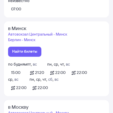
неизвестно
07:00
в Минск
Автовокзал Центральный - Минск
Берлин - Минск
Найти билеты
по будням
пт
,
вс
пн
,
ср
,
чт
,
вс
15:00
21:20
22:00
22:00
ср
,
вс
пн
,
ср
,
чт
,
сб
,
вс
22:00
22:00
в Москву
Автовокзал Центральный - Москва