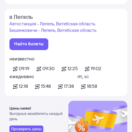
в Лепель
Автостанция - Лепель, Витебская область
Бешенковичи - Лепель, Витебская область
Найти билеты
неизвестно
09:19
09:30
12:25
19:02
ежедневно
пт
,
вс
12:18
15:48
17:38
18:58
Цены ниже!
Выгодные авиабилеты каждый
день
Проверить цены