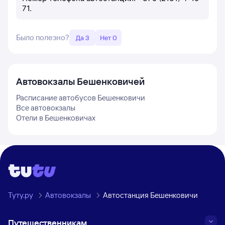
71.
Было полезно?
Да 3
Нет 0
Автовокзалы
Бешенковичей
Расписание автобусов
Бешенковичи
Все автовокзалы
Отели в
Бешенковичах
Туту.ру
Автовокзалы
Автостанция Бешенковичи
Путешественникам