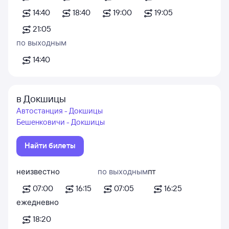
14:40
18:40
19:00
19:05
21:05
по выходным
14:40
в Докшицы
Автостанция - Докшицы
Бешенковичи - Докшицы
Найти билеты
неизвестно
по выходным
пт
07:00
16:15
07:05
16:25
ежедневно
18:20