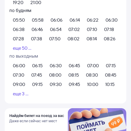
19:20
21:00
по будням
05:50
05:58
06:06
06:14
06:22
06:30
06:38
06:46
06:54
07:02
07:10
07:18
07:28
07:38
07:50
08:02
08:14
08:26
еще 50 ...
по выходным
06:00
06:15
06:30
06:45
07:00
07:15
07:30
07:45
08:00
08:15
08:30
08:45
09:00
09:15
09:30
09:45
10:00
10:15
еще 3 ...
Найдём билет на поезд за вас
Даже если сейчас нет мест