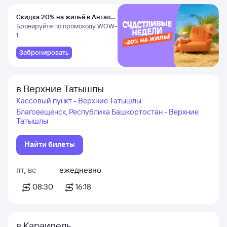
Скидка 20% на жильё в Анталье
и Даламане
Бронируйте по промокоду WOW-
1
Забронировать
в Верхние Татышлы
Кассовый пункт - Верхние Татышлы
Благовещенск, Республика Башкортостан - Верхние
Татышлы
Найти билеты
пт
,
вс
ежедневно
08:30
16:18
в Караидель