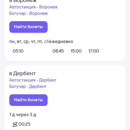
в Воронеж
Автостанция - Воронеж
Богучар - Воронеж
Найти билеты
пн
,
вт
,
ср
,
чт
,
пт
,
сб
ежедневно
05:10
08:45
15:00
17:00
в Дербент
Автостанция - Дербент
Богучар - Дербент
Найти билеты
1
д
через
3
д
00:25