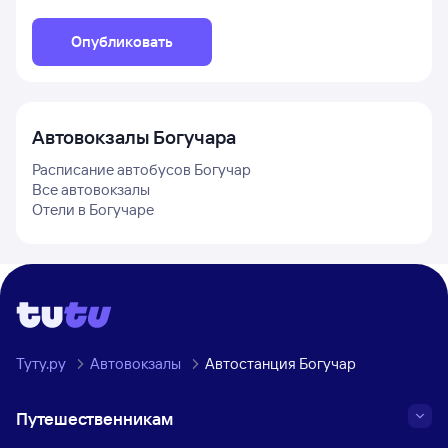
Опубликовать
Автовокзалы
Богучара
Расписание автобусов
Богучар
Все автовокзалы
Отели в
Богучаре
Туту.ру
Автовокзалы
Автостанция Богучар
Путешественникам