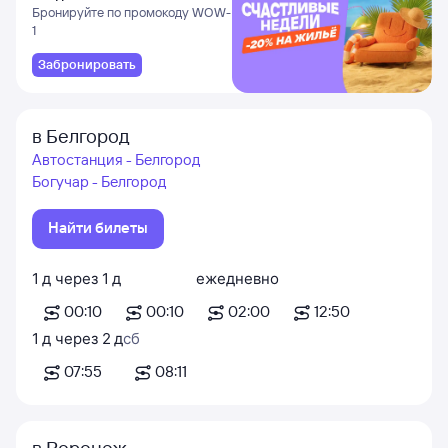
и Даламане
Бронируйте по промокоду WOW-
1
Забронировать
в Белгород
Автостанция - Белгород
Богучар - Белгород
Найти билеты
1
д
через
1
д
ежедневно
00:10
00:10
02:00
12:50
1
д
через
2
д
сб
07:55
08:11