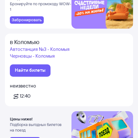
и Даламане
Бронируйте по промокоду WOW-
1
Забронировать
в Коломыю
Автостанция №3 - Коломыя
Черновцы - Коломыя
Найти билеты
неизвестно
12:40
Цены ниже!
Подборка выгодных билетов
на поезд