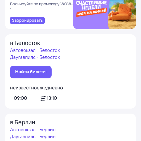
и Даламане
Бронируйте по промокоду WOW-
1
Забронировать
в Белосток
Автовокзал - Белосток
Даугавпилс - Белосток
Найти билеты
неизвестно
ежедневно
09:00
13:10
в Берлин
Автовокзал - Берлин
Даугавпилс - Берлин