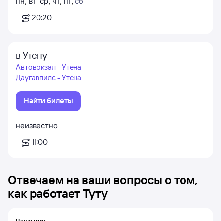
пн
,
вт
,
ср
,
чт
,
пт
,
сб
20:20
в Утену
Автовокзал - Утена
Даугавпилс - Утена
Найти билеты
неизвестно
11:00
Отвечаем на ваши вопросы о том,
как работает Туту
Ваше имя