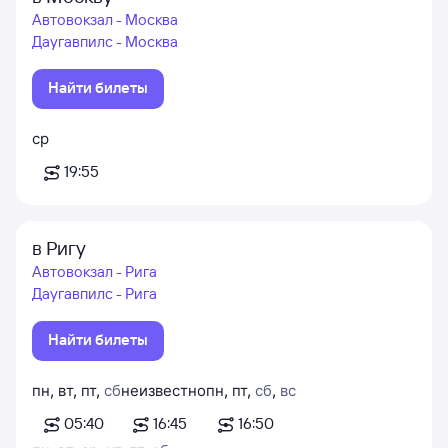
Автовокзал - Москва
Даугавпилс - Москва
Найти билеты
ср
19:55
в Ригу
Автовокзал - Рига
Даугавпилс - Рига
Найти билеты
пн
,
вт
,
пт
,
сб
неизвестно
пн
,
пт
,
сб
,
вс
05:40
16:45
16:50