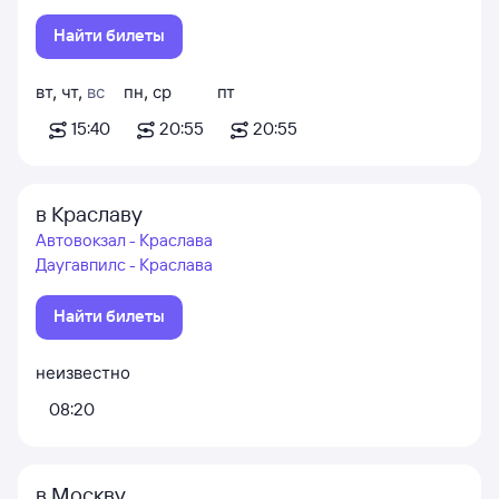
Найти билеты
вт
,
чт
,
вс
пн
,
ср
пт
15:40
20:55
20:55
в Краславу
Автовокзал - Краслава
Даугавпилс - Краслава
Найти билеты
неизвестно
08:20
в Москву