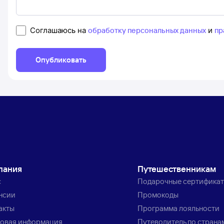
Соглашаюсь на
обработку персональных данных
и
пр
Опубликовать
пания
Путешественникам
с
Подарочные сертифика
нсии
Промокоды
акты
Программа лояльности
овая информация
Путеводитель по страна