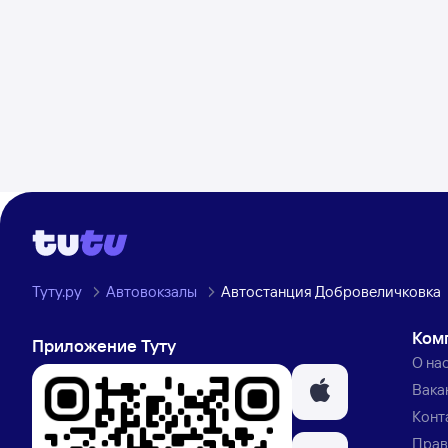
Туту.ру
Автовокзалы
Автостанция Добровеличковка
Ком
Приложение Туту
О на
Вака
Конт
Прав