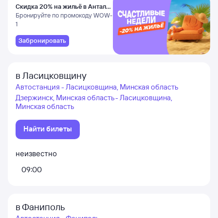
Скидка 20% на жильё в Анталье
и Даламане
Бронируйте по промокоду WOW-
1
Забронировать
в Ласицковщину
Автостанция - Ласицковщина, Минская область
Дзержинск, Минская область - Ласицковщина,
Минская область
Найти билеты
неизвестно
09:00
в Фаниполь