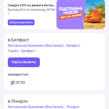
Скидка 20% на жильё в Анталье
и Даламане
Бронируйте по промокоду WOW-
1
Забронировать
в Белфаст
Автовокзал Бьюкенен (Buchanan) - Белфаст
Глазго - Белфаст
Найти билеты
неизвестно
07:30
в Лондон
Автовокзал Бьюкенен (Buchanan) - Лондон