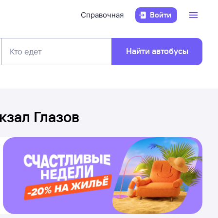
Справочная
Войти
Найти автобусы
Кто едет
кзал Глазов