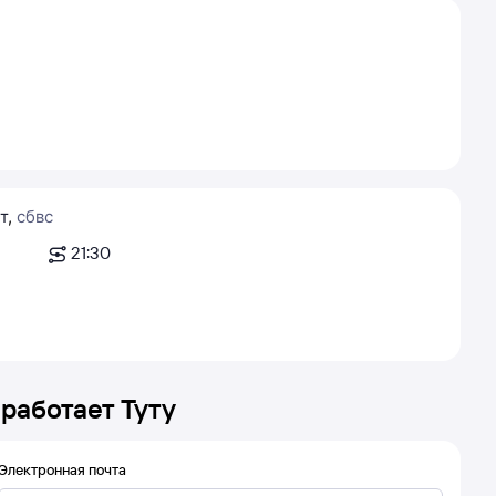
т
,
сб
вс
21:30
 работает Туту
Электронная почта