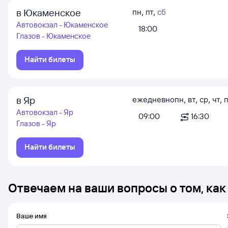
в Юкаменское
пн
,
пт
,
сб
Автовокзал - Юкаменское
18:00
Глазов - Юкаменское
Найти билеты
в Яр
ежедневно
пн
,
вт
,
ср
,
чт
,
п
Автовокзал - Яр
09:00
16:30
Глазов - Яр
Найти билеты
Отвечаем на ваши вопросы о том, как
Ваше имя