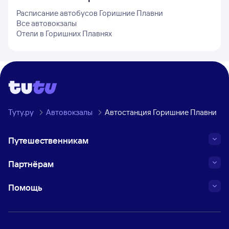
Расписание автобусов
Горишние Плавни
Все автовокзалы
Отели в
Горишних Плавнях
Туту.ру
Автовокзалы
Автостанция Горишние Плавни
Путешественникам
Партнёрам
Помощь