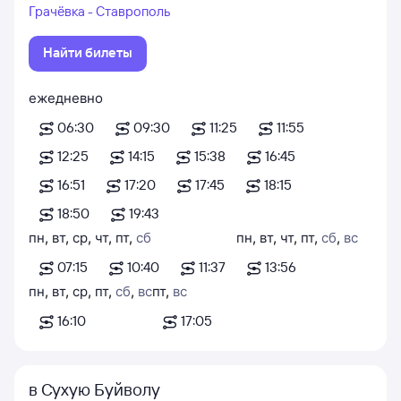
Грачёвка - Ставрополь
Найти билеты
ежедневно
06:30
09:30
11:25
11:55
12:25
14:15
15:38
16:45
16:51
17:20
17:45
18:15
18:50
19:43
пн
,
вт
,
ср
,
чт
,
пт
,
сб
пн
,
вт
,
чт
,
пт
,
сб
,
вс
07:15
10:40
11:37
13:56
пн
,
вт
,
ср
,
пт
,
сб
,
вс
пт
,
вс
16:10
17:05
в Сухую Буйволу