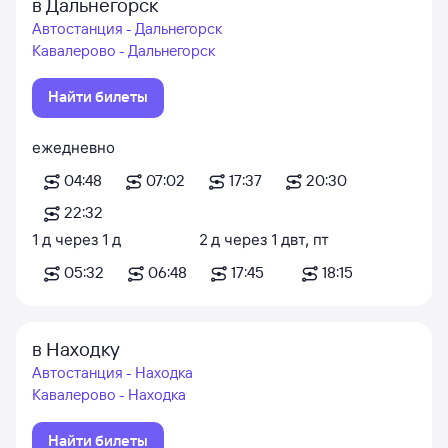
в Дальнегорск
Автостанция - Дальнегорск
Кавалерово - Дальнегорск
Найти билеты
ежедневно
04:48
07:02
17:37
20:30
22:32
1
д
через
1
д
2
д
через
1
д
вт
,
пт
05:32
06:48
17:45
18:15
в Находку
Автостанция - Находка
Кавалерово - Находка
Найти билеты