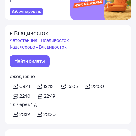
1
Забронировать
в Владивосток
Автостанция - Владивосток
Кавалерово - Владивосток
Найти билеты
ежедневно
08:41
13:42
15:05
22:00
22:10
22:49
1
д
через
1
д
23:19
23:20