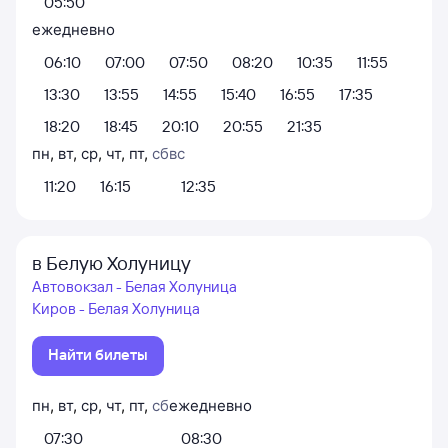
05:50
ежедневно
06:10
07:00
07:50
08:20
10:35
11:55
13:30
13:55
14:55
15:40
16:55
17:35
18:20
18:45
20:10
20:55
21:35
пн
,
вт
,
ср
,
чт
,
пт
,
сб
вс
11:20
16:15
12:35
в Белую Холуницу
Автовокзал - Белая Холуница
Киров - Белая Холуница
Найти билеты
пн
,
вт
,
ср
,
чт
,
пт
,
сб
ежедневно
07:30
08:30