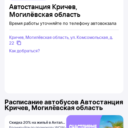
Автостанция Кричев,
Могилёвская область
Время работы уточняйте по телефону автовокзала
Кричев, Могилёвская область, ул. Комсомольская, д.
22
Как добраться?
Расписание автобусов
Автостанция
Кричев, Могилёвская область
Скидка 20% на жильё в Анталье
и Даламане
Бронируйте по промокоду WOW-