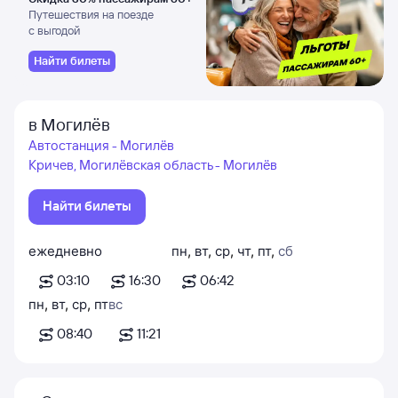
Путешествия на поезде
с выгодой
Найти билеты
в Могилёв
Автостанция - Могилёв
Кричев, Могилёвская область - Могилёв
Найти билеты
ежедневно
пн
,
вт
,
ср
,
чт
,
пт
,
сб
03:10
16:30
06:42
пн
,
вт
,
ср
,
пт
вс
08:40
11:21