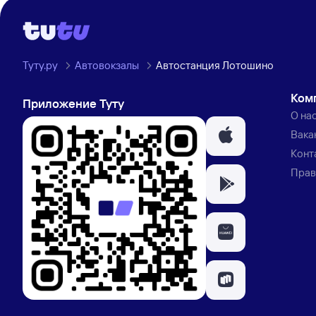
Туту.ру
Автовокзалы
Автостанция Лотошино
Ком
Приложение Туту
О на
Вака
Конт
Прав