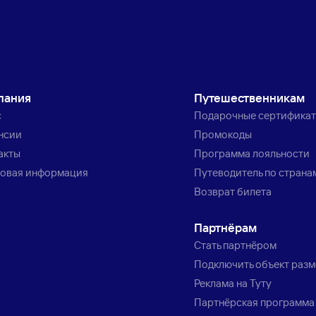
пания
Путешественникам
с
Подарочные сертифика
нсии
Промокоды
акты
Программа лояльности
овая информация
Путеводитель по страна
Возврат билета
Партнёрам
Стать партнёром
Подключить объект раз
Реклама на Туту
Партнёрская программа