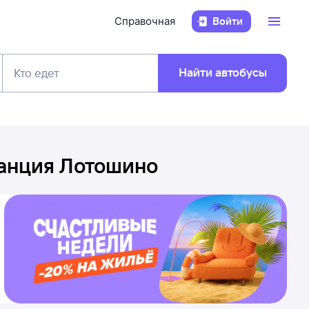
Справочная
Войти
Найти автобусы
Кто едет
анция Лотошино