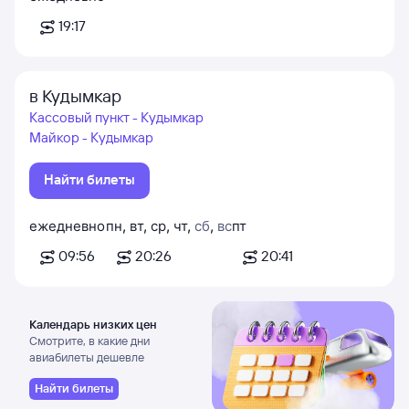
19:17
в Кудымкар
Кассовый пункт - Кудымкар
Майкор - Кудымкар
Найти билеты
ежедневно
пн
,
вт
,
ср
,
чт
,
сб
,
вс
пт
09:56
20:26
20:41
Календарь низких цен
Смотрите, в какие дни
авиабилеты дешевле
Найти билеты