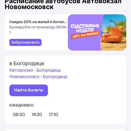
Расписание автобусов
Автовокзал
Новомосковск
Скидка 20% на жильё в Анталье
и Даламане
Бронируйте по промокоду WOW-
1
Забронировать
в Богородицк
Автовокзал - Богородицк
Новомосковск - Богородицк
Найти билеты
ежедневно
08:30
14:30
17:10