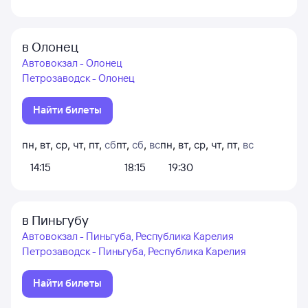
в Олонец
Автовокзал - Олонец
Петрозаводск - Олонец
Найти билеты
пн
,
вт
,
ср
,
чт
,
пт
,
сб
пт
,
сб
,
вс
пн
,
вт
,
ср
,
чт
,
пт
,
вс
14:15
18:15
19:30
в Пиньгубу
Автовокзал - Пиньгуба, Республика Карелия
Петрозаводск - Пиньгуба, Республика Карелия
Найти билеты