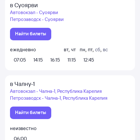
в Суоярви
Автовокзал - Суоярви
Петрозаводск - Суоярви
Найти билеты
ежедневно
вт
,
чт
пн
,
пт
,
сб
,
вс
07:05
14:15
16:15
11:15
12:45
в Чалну-1
Автовокзал - Чална-1, Республика Карелия
Петрозаводск - Чална-1, Республика Карелия
Найти билеты
неизвестно
06:00