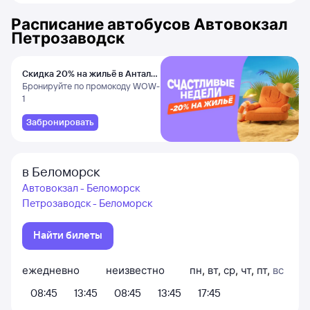
Расписание автобусов
Автовокзал
Петрозаводск
Скидка 20% на жильё в Анталье
и Даламане
Бронируйте по промокоду WOW-
1
Забронировать
в Беломорск
Автовокзал - Беломорск
Петрозаводск - Беломорск
Найти билеты
ежедневно
неизвестно
пн
,
вт
,
ср
,
чт
,
пт
,
вс
08:45
13:45
08:45
13:45
17:45