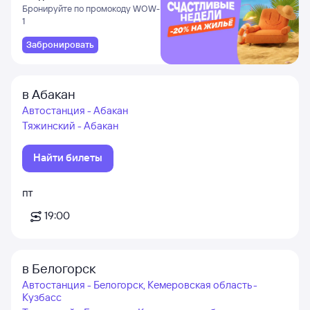
и Даламане
Бронируйте по промокоду WOW-
1
Забронировать
в Абакан
Автостанция - Абакан
Тяжинский - Абакан
Найти билеты
пт
19:00
в Белогорск
Автостанция - Белогорск, Кемеровская область -
Кузбасс