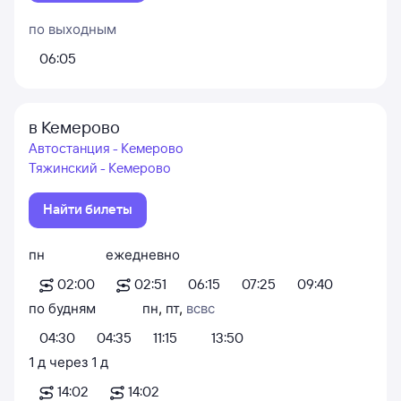
по выходным
06:05
в Кемерово
Автостанция - Кемерово
Тяжинский - Кемерово
Найти билеты
пн
ежедневно
02:00
02:51
06:15
07:25
09:40
по будням
пн
,
пт
,
вс
вс
04:30
04:35
11:15
13:50
1
д
через
1
д
14:02
14:02