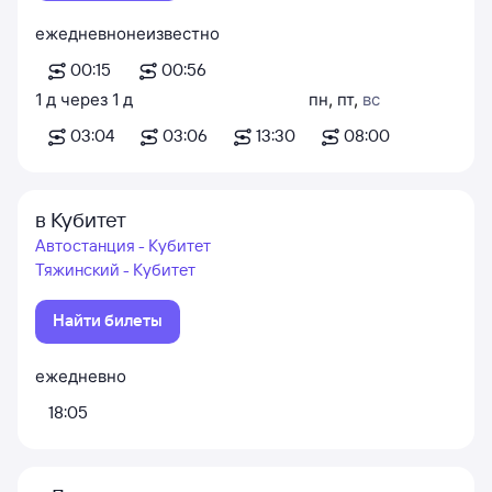
ежедневно
неизвестно
00:15
00:56
1
д
через
1
д
пн
,
пт
,
вс
03:04
03:06
13:30
08:00
в Кубитет
Автостанция - Кубитет
Тяжинский - Кубитет
Найти билеты
ежедневно
18:05