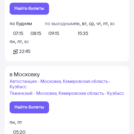
Найти билеты
по будням
по выходным
пн
,
вт
,
ср
,
чт
,
пт
,
вс
07:15
08:15
09:15
15:35
пн
,
пт
,
вс
22:45
в Московку
Автостанция - Московка, Кемеровская область -
Кузбасс
Тяжинский - Московка, Кемеровская область - Кузбасс
Найти билеты
пн
,
пт
05:20