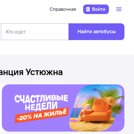
Справочная
Войти
Найти автобусы
Кто едет
анция Устюжна