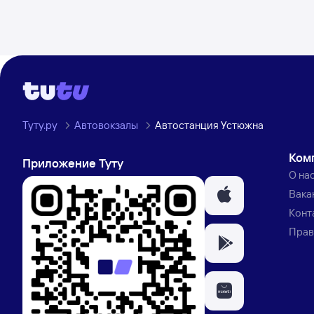
Туту.ру
Автовокзалы
Автостанция Устюжна
Ком
Приложение Туту
О на
Вака
Конт
Прав