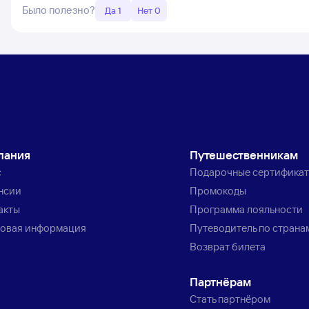
Было полезно?
Да 1
Нет 0
пания
Путешественникам
с
Подарочные сертифика
нсии
Промокоды
акты
Программа лояльности
овая информация
Путеводитель по страна
Возврат билета
Партнёрам
Стать партнёром