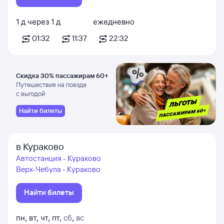
1
д
через
1
д
ежедневно
01:32
11:37
22:32
Скидка 30% пассажирам 60+
Путешествия на поезде
с выгодой
Найти билеты
в Кураково
Автостанция - Кураково
Верх-Чебула - Кураково
Найти билеты
пн
,
вт
,
чт
,
пт
,
сб
,
вс