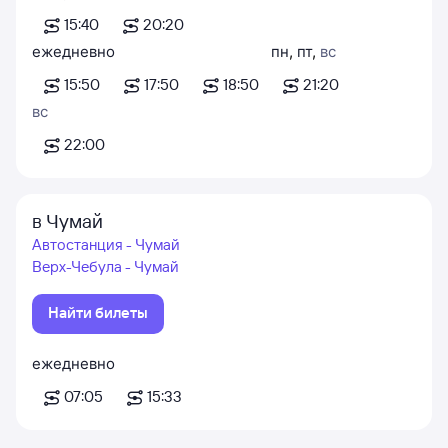
15:40
20:20
ежедневно
пн
,
пт
,
вс
15:50
17:50
18:50
21:20
вс
22:00
в Чумай
Автостанция - Чумай
Верх-Чебула - Чумай
Найти билеты
ежедневно
07:05
15:33