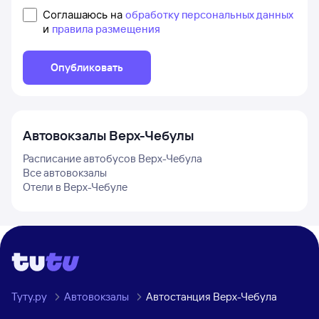
Соглашаюсь на
обработку персональных данных
и
правила размещения
Опубликовать
Автовокзалы
Верх-Чебулы
Расписание автобусов
Верх-Чебула
Все автовокзалы
Отели в
Верх-Чебуле
Туту.ру
Автовокзалы
Автостанция Верх-Чебула