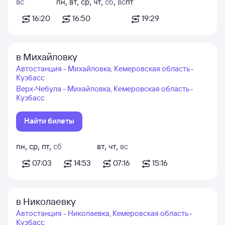
вс
пн
,
вт
,
ср
,
чт
,
сб
,
вс
пт
16:20
16:50
19:29
в Михайловку
Автостанция - Михайловка, Кемеровская область -
Кузбасс
Верх-Чебула - Михайловка, Кемеровская область -
Кузбасс
Найти билеты
пн
,
ср
,
пт
,
сб
вт
,
чт
,
вс
07:03
14:53
07:16
15:16
в Николаевку
Автостанция - Николаевка, Кемеровская область -
Кузбасс