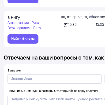
в Ригу
пн
,
вт
,
ср
,
чт
,
пт
,
сб
неизве
Автостанция - Рига
15:35
15:35
Верхнедвинск - Рига
Найти билеты
Отвечаем на ваши вопросы о том, как
Ваше имя
Напишите, с чем нужна помощь. Ответ придёт на вашу эл.почту