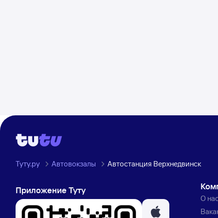
Туту.ру
Автовокзалы
Автостанция Верхнедвинск
Ком
Приложение Туту
О на
Вака