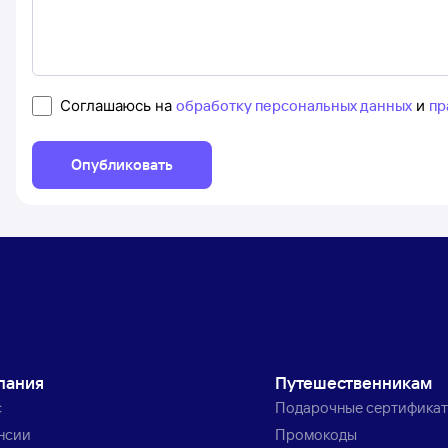
Соглашаюсь на
обработку персональных данных
и
пр
Опубликовать
пания
Путешественникам
с
Подарочные сертифика
нсии
Промокоды