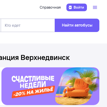
Справочная
Войти
Найти автобусы
Кто едет
анция Верхнедвинск