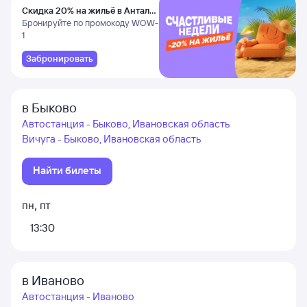
Скидка 20% на жильё в Анталье
и Даламане
Бронируйте по промокоду WOW-
1
Забронировать
в Быково
Автостанция - Быково, Ивановская область
Вичуга - Быково, Ивановская область
Найти билеты
пн
,
пт
13:30
в Иваново
Автостанция - Иваново