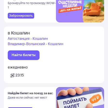
и Даламане
Бронируйте по промокоду WOW-
1
Забронировать
в Кошалин
Автостанция - Кошалин
Владимир-Волынский - Кошалин
Найти билеты
ежедневно
23:15
Найдём билет на поезд за вас
Даже если сейчас нет мест