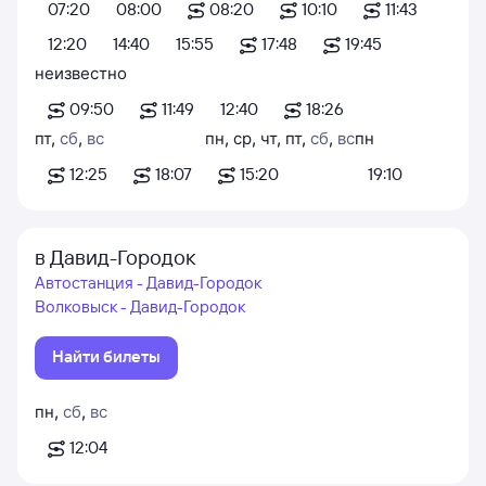
07:20
08:00
08:20
10:10
11:43
12:20
14:40
15:55
17:48
19:45
неизвестно
09:50
11:49
12:40
18:26
пт
,
сб
,
вс
пн
,
ср
,
чт
,
пт
,
сб
,
вс
пн
12:25
18:07
15:20
19:10
в Давид-Городок
Автостанция - Давид-Городок
Волковыск - Давид-Городок
Найти билеты
пн
,
сб
,
вс
12:04