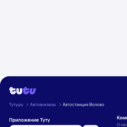
Туту.ру
Автовокзалы
Автостанция Волово
Ком
Приложение Туту
О на