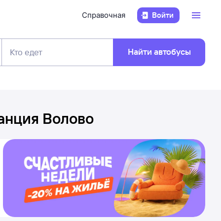
Справочная
Войти
Найти автобусы
Кто едет
анция Волово