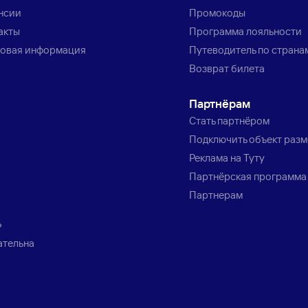
нсии
Промокоды
акты
Программа лояльности
овая информация
Путеводитель по страна
Возврат билета
Партнёрам
Стать партнёром
Подключить объект раз
Реклама на Туту
Партнёрская программа
Партнерам
»
ательна