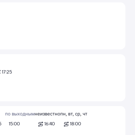
17:25
по выходным
неизвестно
пн
,
вт
,
ср
,
чт
5
15:00
16:40
18:00