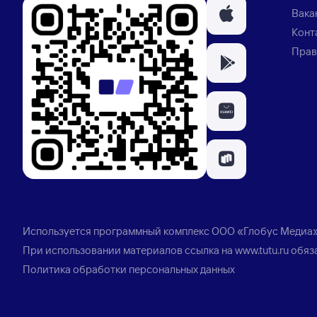
Вака
Конт
Прав
Используется программный комплекс
ООО «Глобус Медиа
При использовании материалов ссылка на
www.tutu.ru
обяз
Политика обработки персональных данных