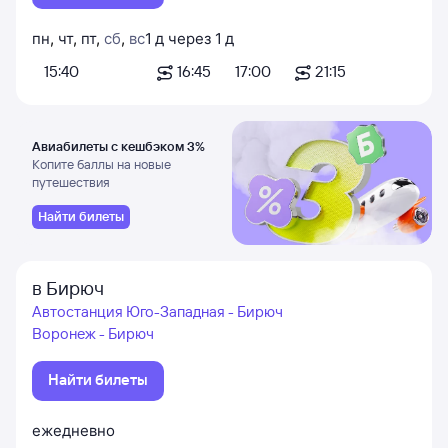
пн
,
чт
,
пт
,
сб
,
вс
1
д
через
1
д
15:40
16:45
17:00
21:15
Авиабилеты с кешбэком 3%
Копите баллы на новые
путешествия
Найти билеты
в Бирюч
Автостанция Юго-Западная - Бирюч
Воронеж - Бирюч
Найти билеты
ежедневно