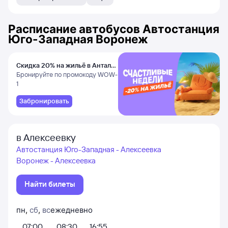
Расписание автобусов
Автостанция
Юго-Западная Воронеж
Скидка 20% на жильё в Анталье
и Даламане
Бронируйте по промокоду WOW-
1
Забронировать
в Алексеевку
Автостанция Юго-Западная - Алексеевка
Воронеж - Алексеевка
Найти билеты
пн
,
сб
,
вс
ежедневно
07:00
08:30
16:55