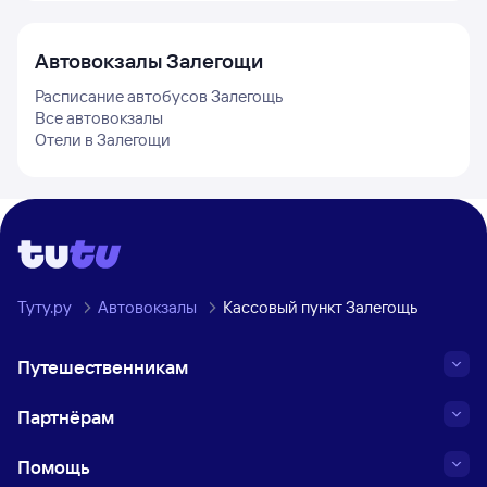
Автовокзалы
Залегощи
Расписание автобусов
Залегощь
Все автовокзалы
Отели в
Залегощи
Туту.ру
Автовокзалы
Кассовый пункт Залегощь
Путешественникам
Партнёрам
Помощь