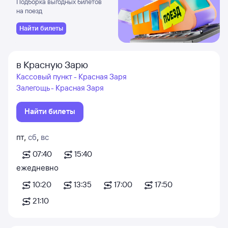
Подборка выгодных билетов
на поезд
Найти билеты
в Красную Зарю
Кассовый пункт - Красная Заря
Залегощь - Красная Заря
Найти билеты
пт
,
сб
,
вс
07:40
15:40
ежедневно
10:20
13:35
17:00
17:50
21:10