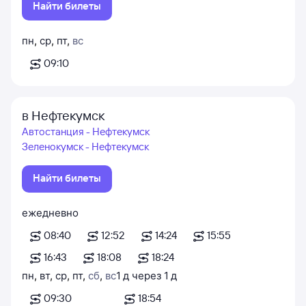
Найти билеты
пн
,
ср
,
пт
,
вс
09:10
в Нефтекумск
Автостанция - Нефтекумск
Зеленокумск - Нефтекумск
Найти билеты
ежедневно
08:40
12:52
14:24
15:55
16:43
18:08
18:24
пн
,
вт
,
ср
,
пт
,
сб
,
вс
1
д
через
1
д
09:30
18:54