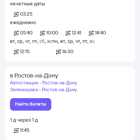
нечетные даты
03:25
ежедневно
05:40
10:00
12:41
18:40
вт
,
ср
,
чт
,
пт
,
сб
,
вс
пн
,
вт
,
ср
,
чт
,
пт
,
вс
12:15
16:30
в Ростов-на-Дону
Автостанция - Ростов-на-Дону
Зеленокумск - Ростов-на-Дону
Найти билеты
1
д
через
1
д
11:45