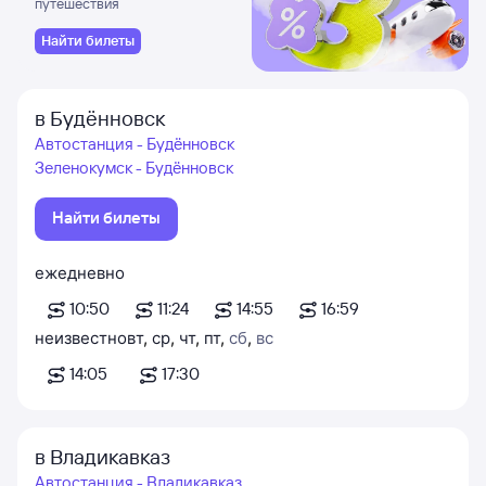
путешествия
Найти билеты
в Будённовск
Автостанция - Будённовск
Зеленокумск - Будённовск
Найти билеты
ежедневно
10:50
11:24
14:55
16:59
неизвестно
вт
,
ср
,
чт
,
пт
,
сб
,
вс
14:05
17:30
в Владикавказ
Автостанция - Владикавказ