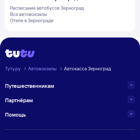
Расписание автобусов
Зерноград
Все автовокзалы
Отели в
Зернограде
Туту.ру
Автовокзалы
Автокасса Зерноград
Путешественникам
Партнёрам
Помощь