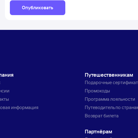
Опубликовать
пания
Путешественникам
с
Подарочные сертифика
нсии
Промокоды
акты
Программа лояльности
овая информация
Путеводитель по страна
Возврат билета
Партнёрам