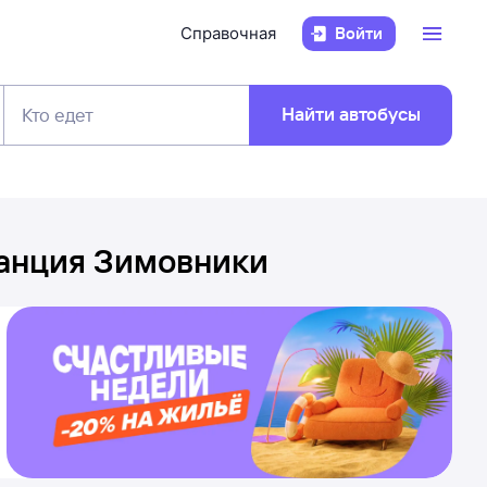
Справочная
Войти
Найти автобусы
Кто едет
анция Зимовники