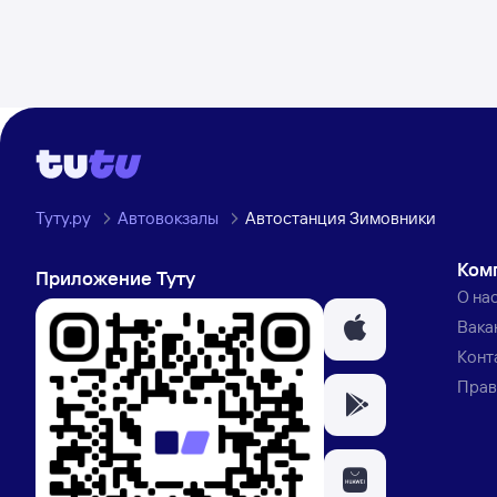
Туту.ру
Автовокзалы
Автостанция Зимовники
Ком
Приложение Туту
О на
Вака
Конт
Прав