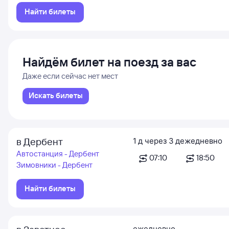
Найти билеты
Найдём билет на поезд за вас
Даже если сейчас нет мест
Искать билеты
в Дербент
1
д
через
3
д
ежедневно
Автостанция - Дербент
07:10
18:50
Зимовники - Дербент
Найти билеты
ежедневно