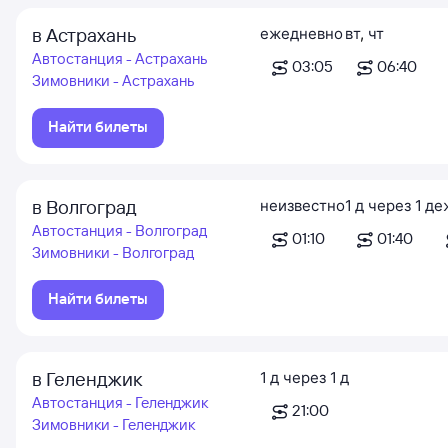
в Астрахань
ежедневно
вт
,
чт
Автостанция - Астрахань
03:05
06:40
Зимовники - Астрахань
Найти билеты
в Волгоград
неизвестно
1
д
через
1
д
е
Автостанция - Волгоград
01:10
01:40
Зимовники - Волгоград
Найти билеты
в Геленджик
1
д
через
1
д
Автостанция - Геленджик
21:00
Зимовники - Геленджик