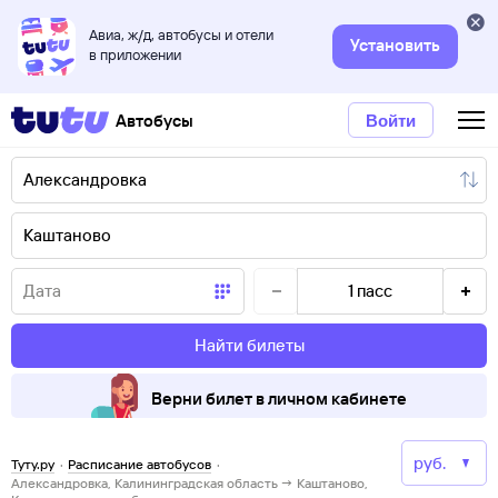
Авиа, ж/д, автобусы и отели
Установить
в приложении
Автобусы
Войти
1
пасс
Найти билеты
Верни билет в личном кабинете
Туту.ру
·
Расписание автобусов
·
Александровка, Калининградская область → Каштаново,