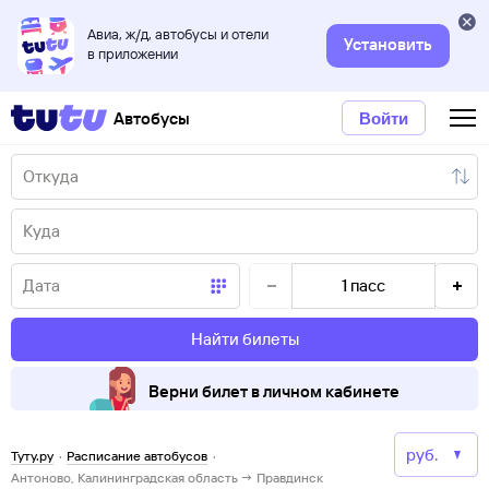
Авиа, ж/д, автобусы и отели
Установить
в приложении
Автобусы
Войти
1
пасс
Найти билеты
Верни билет в личном кабинете
Туту.ру
·
Расписание автобусов
·
Антоново, Калининградская область → Правдинск