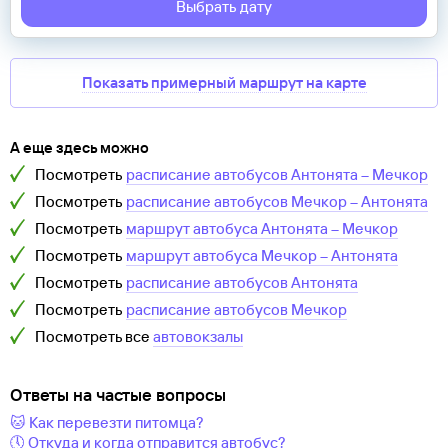
Выбрать дату
Показать примерный маршрут на карте
А еще здесь можно
Посмотреть
расписание автобусов
Антонята
–
Мечкор
Посмотреть
расписание автобусов
Мечкор
–
Антонята
Посмотреть
маршрут автобуса
Антонята
–
Мечкор
Посмотреть
маршрут автобуса
Мечкор
–
Антонята
Посмотреть
расписание автобусов
Антонята
Посмотреть
расписание автобусов
Мечкор
Посмотреть все
автовокзалы
Ответы на частые вопросы
🐱 Как перевезти питомца?
🕔 Откуда и когда отправится автобус?