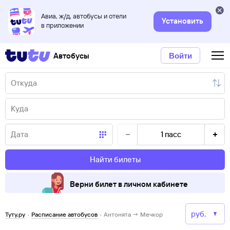
Авиа, ж/д, автобусы и отели
Установить
в приложении
Автобусы
Войти
1
пасс
Найти билеты
Верни билет в личном кабинете
Туту.ру
·
Расписание автобусов
·
Антонята → Мечкор