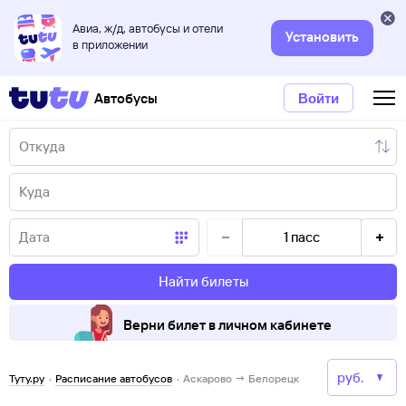
Авиа, ж/д, автобусы и отели
Установить
в приложении
Автобусы
Войти
1
пасс
Найти билеты
Верни билет в личном кабинете
Туту.ру
·
Расписание автобусов
·
Аскарово → Белорецк