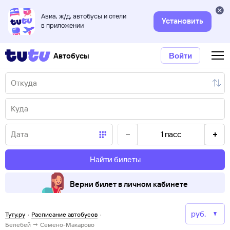
Авиа, ж/д, автобусы и отели
Установить
в приложении
Автобусы
Войти
1
пасс
Найти билеты
Верни билет в личном кабинете
Туту.ру
·
Расписание автобусов
·
Белебей → Семено-Макарово