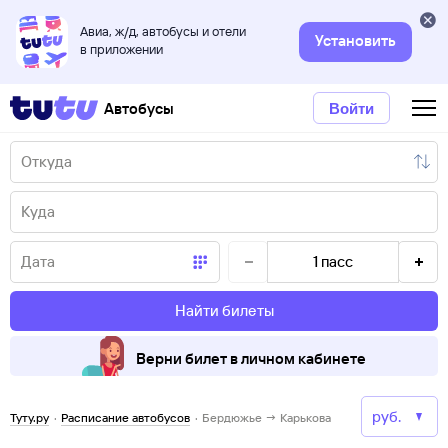
Авиа, ж/д, автобусы и отели
Установить
в приложении
Автобусы
Войти
1
пасс
Найти билеты
Верни билет в личном кабинете
Туту.ру
·
Расписание автобусов
·
Бердюжье → Карькова