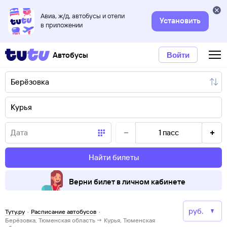
Авиа, ж/д, автобусы и отели
Установить
в приложении
Автобусы
Войти
1
пасс
Найти билеты
Верни билет в личном кабинете
Туту.ру
·
Расписание автобусов
·
Берёзовка, Тюменская область → Курья, Тюменская