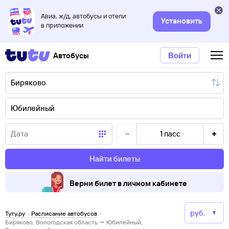
Авиа, ж/д, автобусы и отели
Установить
в приложении
Автобусы
Войти
1
пасс
Найти билеты
Верни билет в личном кабинете
Туту.ру
·
Расписание автобусов
·
Биряково, Вологодская область → Юбилейный,