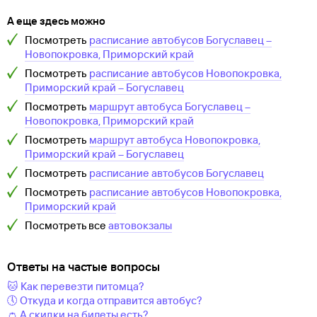
А еще здесь можно
Посмотреть
расписание автобусов
Богуславец
–
Новопокровка, Приморский край
Посмотреть
расписание автобусов
Новопокровка,
Приморский край
–
Богуславец
Посмотреть
маршрут автобуса
Богуславец
–
Новопокровка, Приморский край
Посмотреть
маршрут автобуса
Новопокровка,
Приморский край
–
Богуславец
Посмотреть
расписание автобусов
Богуславец
Посмотреть
расписание автобусов
Новопокровка,
Приморский край
Посмотреть все
автовокзалы
Ответы на частые вопросы
🐱 Как перевезти питомца?
🕔 Откуда и когда отправится автобус?
👛 А скидки на билеты есть?