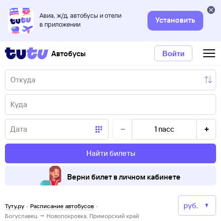
Авиа, ж/д, автобусы и отели
Установить
в приложении
Автобусы
Войти
1
пасс
Найти билеты
Верни билет в личном кабинете
Туту.ру
·
Расписание автобусов
·
Богуславец → Новопокровка, Приморский край