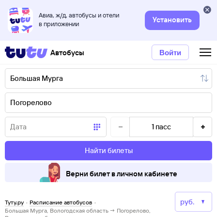
Авиа, ж/д, автобусы и отели
Установить
в приложении
Автобусы
Войти
1
пасс
Найти билеты
Верни билет в личном кабинете
Туту.ру
·
Расписание автобусов
·
Большая Мурга, Вологодская область → Погорелово,